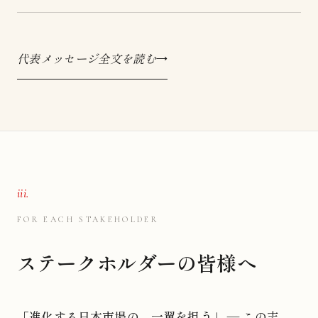
代表メッセージ全文を読む
iii.
FOR EACH STAKEHOLDER
ステークホルダーの皆様へ
「進化する日本市場の、一翼を担う」 — この志