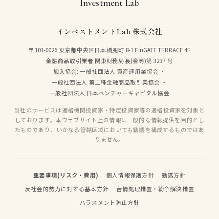
Investment Lab
インベストメントLab 株式会社
〒103-0026 東京都中央区日本橋兜町 8-1 FinGATE TERRACE 4F
金融商品取引業者 関東財務局長(金商)第 3237 号
加入協会:
一般社団法人 資産運用業協会
・
一般社団法人 第二種金融商品取引業協会
・
一般社団法人 日本ベンチャーキャピタル協会
当社のサービスは適格機関投資家・特定投資家等の適格投資家を対象と
しております。本ウェブサイト上の情報は一般的な情報提供を目的とし
たものであり、いかなる管轄区域においても勧誘を構成するものではあ
りません。
重要事項(リスク・費用)
個人情報保護方針
勧誘方針
反社会的勢力に対する基本方針
苦情処理措置・紛争解決措置
ハラスメント防止方針