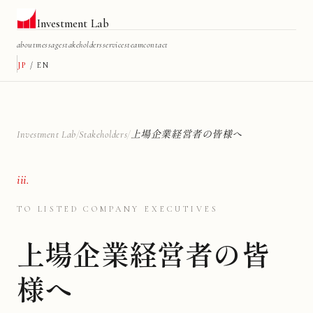
Investment Lab
about
message
stakeholders
services
team
contact
JP
/
EN
Investment Lab
/
Stakeholders
/
上場企業経営者の皆様へ
iii.
TO LISTED COMPANY EXECUTIVES
上場企業経営者の皆
様へ