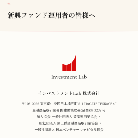
iv.
新興ファンド運用者の皆様へ
Investment Lab
インベストメントLab 株式会社
〒103-0026 東京都中央区日本橋兜町 8-1 FinGATE TERRACE 4F
金融商品取引業者 関東財務局長(金商)第 3237 号
加入協会:
一般社団法人 資産運用業協会
・
一般社団法人 第二種金融商品取引業協会
・
一般社団法人 日本ベンチャーキャピタル協会