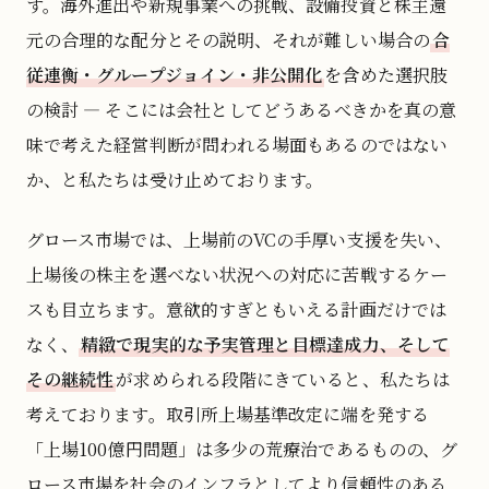
す。海外進出や新規事業への挑戦、設備投資と株主還
元の合理的な配分とその説明、それが難しい場合の
合
従連衡・グループジョイン・非公開化
を含めた選択肢
の検討 — そこには会社としてどうあるべきかを真の意
味で考えた経営判断が問われる場面もあるのではない
か、と私たちは受け止めております。
グロース市場では、上場前のVCの手厚い支援を失い、
上場後の株主を選べない状況への対応に苦戦するケー
スも目立ちます。意欲的すぎともいえる計画だけでは
なく、
精緻で現実的な予実管理と目標達成力、そして
その継続性
が求められる段階にきていると、私たちは
考えております。取引所上場基準改定に端を発する
「上場100億円問題」は多少の荒療治であるものの、グ
ロース市場を社会のインフラとしてより信頼性のある