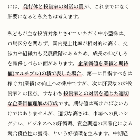
には、
発行体と投資家の対話の質
が、これまでになく
肝要になると私たちは考えます。
私どもが主な投資対象とさせていただく中小型株は、
市場区分を問わず、国内売上比率が相対的に高く、交
渉力や組織力も発展段階にあるため、成長の伸びしろ
を確保しづらい面があります。
企業価値を業績と期待
値(マルチプル)の積で表した場合
、第一に目指すべきは
稼ぐ力(業績)の向上への集中ですが、次に肝要なのが投
資家との接点、すなわち
投資家との対話を通じた適切
な企業価値理解の形成
です。期待値は高ければよいわ
けではありませんが、適切な高さは、市場への良いシ
グナル、ビジネスへの好循環、資金調達の容易化による
競合優位性の獲得、という好循環を生みます。中期経